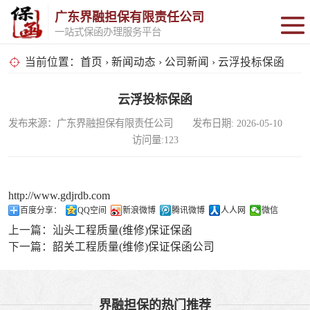
广东界融担保有限责任公司
一站式保函办理服务平台
保函办理
当前位置：
首页
›
新闻动态
›
公司新闻
› 云浮投标保函
大宗贸易交易
云浮投标保函
发布来源：广东界融担保有限责任公司 发布日期: 2026-05-10
全品类供应链投
访问量:123
资
电商投资
http://www.gdjrdb.com
投标保函
百度分享：
QQ空间
新浪微博
腾讯微博
人人网
微信
上一篇：
汕头工程质量(维修)保证保函
预付款保函
下一篇：
韶关工程质量(维修)保证保函公司
界融担保的热门推荐