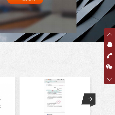
在线
在
咨询
1343
客服q
4981