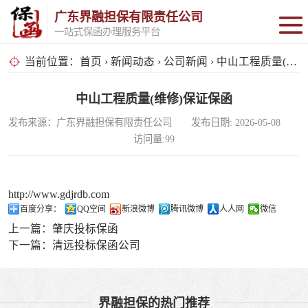
广东界融担保有限责任公司
一站式保函办理服务平台
保函办理
当前位置：
首页
›
新闻动态
›
公司新闻
› 中山工程质量(维修)保证保函
大宗贸易交易
中山工程质量(维修)保证保函
发布来源：广东界融担保有限责任公司 发布日期: 2026-05-08
全品类供应链投
访问量:99
资
电商投资
http://www.gdjrdb.com
投标保函
百度分享：
QQ空间
新浪微博
腾讯微博
人人网
微信
上一篇：
肇庆投标保函
预付款保函
下一篇：
清远投标保函公司
界融担保的热门推荐