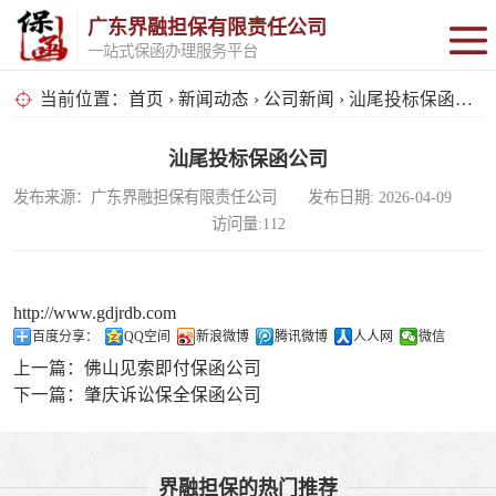
广东界融担保有限责任公司
一站式保函办理服务平台
保函办理
当前位置：
首页
›
新闻动态
›
公司新闻
› 汕尾投标保函公司
大宗贸易交易
汕尾投标保函公司
发布来源：广东界融担保有限责任公司 发布日期: 2026-04-09
全品类供应链投
访问量:112
资
电商投资
http://www.gdjrdb.com
投标保函
百度分享：
QQ空间
新浪微博
腾讯微博
人人网
微信
上一篇：
佛山见索即付保函公司
预付款保函
下一篇：
肇庆诉讼保全保函公司
界融担保的热门推荐