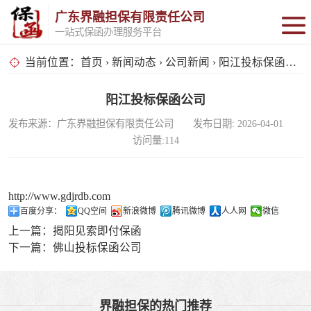
广东界融担保有限责任公司
一站式保函办理服务平台
保函办理
当前位置：
首页
›
新闻动态
›
公司新闻
› 阳江投标保函公司
大宗贸易交易
阳江投标保函公司
发布来源：广东界融担保有限责任公司 发布日期: 2026-04-01
全品类供应链投
访问量:114
资
电商投资
http://www.gdjrdb.com
投标保函
百度分享：
QQ空间
新浪微博
腾讯微博
人人网
微信
上一篇：
揭阳见索即付保函
预付款保函
下一篇：
佛山投标保函公司
界融担保的热门推荐